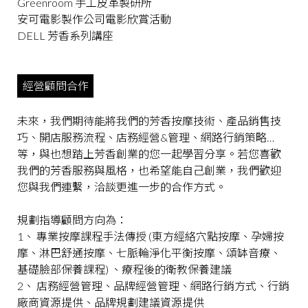
Greenroom 手工皮革製研所
安可電影製作公司電影欣賞活動
DELL 芳香系列講座
經營顧問合作
未來，我們期待能將我們的芳香按摩技術、產品銷售技
巧、開店服務流程、店務經營&管理、網路行銷策略…
等，與也想踏上芳香創業的您一起學習分享。若您喜歡
我們的芳香服務與風格，也希望能自己創業，我們歡迎
您與我們連繫，洽談更進一步的合作方式。
規劃指導顧問方向為：
1、 專業按摩課程手法傳授 (東方經絡穴點按摩、孕婦按
摩、淋巴舒通按摩、七脈輪淨化平衡按摩、頌缽音療、
基礎臉部保養課程) 、療程後的衛教保養建議
2、 店務經營管理、品牌經營管理、網路行銷方式、行銷
廠商資源提供、品牌規劃建議資源提供