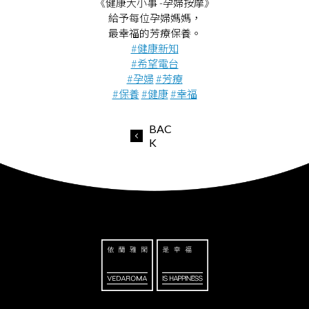
《健康大小事 -孕婦按摩》
給予每位孕婦媽媽，
最幸福的芳療保養。
#健康新知
#希望電台
#孕婦
#芳療
#保養
#健康
#幸福
BAC
K