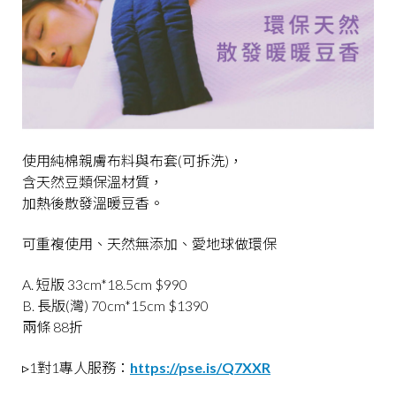
使用純棉親膚布料與布套(可拆洗)，
含天然豆類保溫材質，
加熱後散發溫暖豆香。
可重複使用、天然無添加、愛地球做環保
A. 短版 33cm*18.5cm $990
B. 長版(灣) 70cm*15cm $1390
兩條 88折
▹1對1專人服務：
https://pse.is/Q7XXR