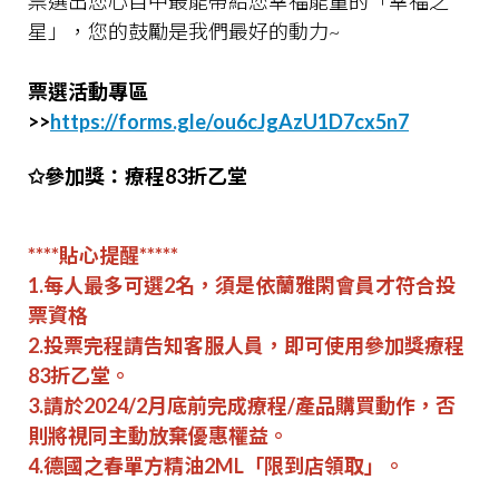
票選出您心目中最能帶給您幸福能量的「幸福之
星」，您的鼓勵是我們最好的動力~
票選活動專區
>>
https://forms.gle/ou6cJgAzU1D7cx5n7
✩參加獎：療程83折乙堂
****貼心提醒*****
1.每人最多可選2名，須是依蘭雅閑會員才符合投
票資格
2.投票完程請告知客服人員，即可使用參加獎療程
83折乙堂。
3.請於2024/2月底前完成療程/產品購買動作，否
則將視同主動放棄優惠權益。
4.德國之春單方精油2ML「限到店領取」。