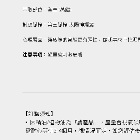
萃取部位：全草 (蒸餾)
對應脈輪：第三脈輪-太陽神經叢
心理層面：讓疲憊的身軀更有彈性，做起事來不拖泥
注意事項：
過量會刺激皮膚
【訂購須知】
▪ 因精油/植物油為『農產品』，產量會視氣
需耐心等待3-4個月，視情況而定，如您評估