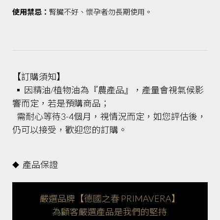
使用禁忌：
腎臟不好、懷孕者勿長期使用。
【訂購須知】
▪ 因精油/植物油為『農產品』，產量會視氣候影
響而定，若是預購商品；
需耐心等待3-4個月，視情況而定，如您評估後，
仍可以接受，歡迎您的訂購。
產品保證
◆
嚴選品牌【德國之春 PRIMAVERA】
為顧客嚴選產品是我們的堅持