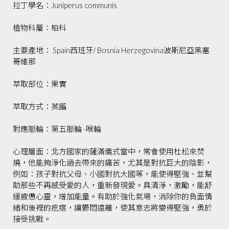
拉丁學名：Juniperus communis
植物科屬：柏科
主要產地： Spain西班牙/ Bosnia Herzegovina波斯尼亞黑塞
哥維那
萃取部位：果實
萃取方式：蒸餾
對應脈輪：第五脈輪 -喉輪
心理層面：北方國家的薩滿儀式當中，常會使用杜松來焚
燒，他能夠淨化過去帶來的痛苦，尤其是對抗巨大的陰影，
例如：孩子對抗父母、小國對抗大國等，能使得堅強、並幫
助那些不再感受愛的人，重新發現愛。具清淨，激勵，能舒
緩疲憊心靈，增加能量。有助於強化氣場，消除你的負面情
緒和後裡的疙瘩，讓鬱悶遠離，使其意志將變得堅強，勇於
接受挑戰。