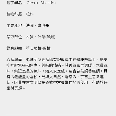
拉丁學名： Cedrus Atlantica
植物科屬：松科
主要產地：法國、摩洛哥
萃取部位：木質、針葉(蒸餾)
對應脈輪：第七脈輪-頂輪
心理層面：追溯至聖經裡即有記載運用在健康照護上，能安
撫神經緊張和焦慮、糾結的情緒。其香氣富含溫暖、木質氣
味，綿延悠長的氣味，給人安定感，適合做為調香底調。具
有古老能量的雪松，易與大自然、潛意識、宇宙上意識連
結，因此在古文明祭祀儀式中常會當作焚香使用，有助於靜
坐與冥想。