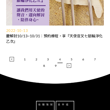
2022-10-13
慶解封10/13~10/31：預約療程，享『天使音叉七脈輪淨化
乙次』
1
2
3
4
5
6
7
8
9