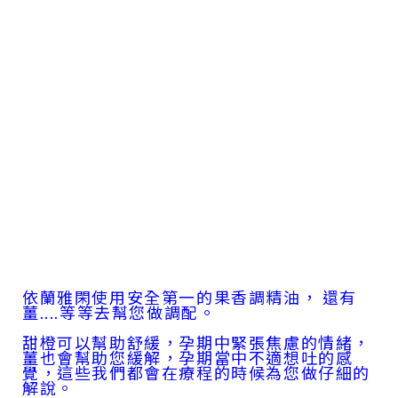
依蘭雅閑使用安全第一的果香調精油
， 還有
薑....等等去幫您做調配。
甜橙可以幫助舒緩，孕期中緊張焦慮的情緒，
薑也會幫助您緩解，孕期當中不適想吐的感
覺，這些我們都會在療程的時候為您做仔細的
解說。