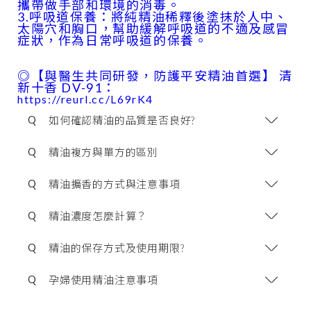
攜帶做手部和環境的消毒。
3.呼吸道保養：將純精油稀釋後塗抹於人中、
太陽穴和胸口，幫助緩解呼吸道的不適及感冒
症狀，作為日常呼吸道的保養。
◎【與醫生共同研發，防護平安精油首選】 清
新十香 DV-91：
https://reurl.cc/L69rK4
Q
如何確認精油的品質是否良好?
Q
精油複方與單方的區別
Q
精油擴香的方式與注意事項
Q
精油濃度怎麼計算？
Q
精油的保存方式及使用期限?
Q
孕婦使用精油注意事項