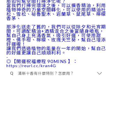
那如何幫空間打掃淨化呢？
當我們打掃完環境之後，可以擴香精油，利用
植物神奇的力量空間轉化，可以使用的精油杜
松、雪松、祕魯聖木、岩蘭草、鼠尾草、檸檬
香茅、
那淨化送走了舊的，我們可以從除夕和元宵期
間，可調配精油+酒精混合之後當隨身噴瓶，
幫自己身上充滿香氣，吸引好運，可使用甜
橙、佛手柑、檸檬、玫瑰天竺葵，幫自己增添
好運喔！
讓我們透過植物的能量在一年的開始，幫自己
的好運更讓自己順順利利。
-
◎【開運祝福療程 90MINS 】：
https://reurl.cc/kran4G
Q
清新十香有什麼特別？怎麼用？