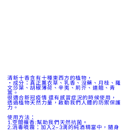
清新十香含有十種東西方的植物，
・成分：真正薰衣草、乳香、沒藥、月桂、羅
文莎葉、胡椒薄荷、辛夷、荊芥、連翹、青
蒿。
很適合新冠疫情 還有感冒症況的時候使用，
透過植物天然力量，啟動我們人體的防禦保護
力。
使用方法：
1.空間擴香:幫助我們天然抗菌。
2.消毒噴霧：加入2~3滴的純酒精當中，隨身